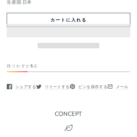
生産国 日本
カートに入れる
残りわずか
5
点
シェアする
ツイートする
ピンを保存する
メール
新しいウィンドウで開く
新しいウィンドウで開く
新しいウィンドウで開く
新しいウィン
CONCEPT