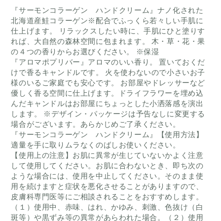
『サーモンコラーゲン ハンドクリーム』ナノ化された
北海道産鮭コラーゲン※配合でふっくら若々しい手肌に
仕上げます。 リラックスしたい時に、手肌にひと塗りす
れば、大自然の森林空間に包まれます。 木・草・花・果
の４つの香りからお選びください。 ※保湿
『アロマポプリバー』アロマのいい香り。 置いておくだ
けで香るキャンドルです。 火を使わないので小さいお子
様のいるご家庭でも安心です。 お部屋やドレッサーなど
優しく香る空間に仕上げます。ドライフラワーを埋め込
んだキャンドルはお部屋にちょっとした小洒落感を演出
します。 ※デザイン・パッケージは予告なしに変更する
場合がございます。あらかじめご了承ください。
『サーモンコラーゲン ハンドクリーム』【使用方法】
適量を手に取りムラなくのばしお使いください。
【使用上の注意】お肌に異常が生じていないかよく注意
して使用してください。お肌に合わないとき、即ち次の
ような場合には、使用を中止してください。そのまま使
用を続けますと症状を悪化させることがありますので、
皮膚科専門医等にご相談されることをおすすめします。
（１）使用中、赤味、はれ、かゆみ、刺激、色抜け（白
斑等）や黒ずみ等の異常があらわれた場合。（２）使用