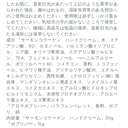
したお肌に、直射日光があたって上記のような異常があ
らわれた場合。傷やはれもの、湿疹等異常のある部位へ
のご使用はお止めください。使用後は必ずしっかり蓋を
しめてください。乳幼児の手の届かないところで保管し
てください。極端に高温又は低温の場所、直射日光のあ
たる場所には保管しないでください。
成分 『サーモンコラーゲン ハンドクリーム』水、ステ
アリン酸、BG、セタノール、パルミチン酸イソプロビ
ル、シア脂、オリーブ果実油、ステアリン酸ソルビタ
ン、TEA、フェノキシエタノール、べヘニルアルコー
ル、ボリソルベート60、ジメチコン、香料、トコフェノ
ール、ヒマワリ種子油、グリチルリチン酸2K、エチルヘ
キシルグリセリン、異性化糖、（クロロフィリン/銅）複
合体、マンダリンオレンジ果皮エキス、ソメイヨシノ葉
エキス、コメヌカエキス、ヒアルロン酸ヒドロキシプロ
ピルトリモニウム、水溶性プロテオグリカン、アロエベ
ラ葉エキス、ユズ果実エキス
『アロマポプリバー』パラフェンペレット、香料、ポプ
リ、紐
内容量 『サーモンコラーゲン ハンドクリーム』30g
『ポプリバー』15g