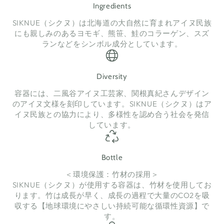
Ingredients
SIKNUE（シクヌ）は北海道の大自然に育まれアイヌ民族
にも親しみのあるヨモギ、熊笹、鮭のコラーゲン、スズ
ランなどをシンボル成分としています。
Diversity
容器には、二風谷アイヌ工芸家、関根真紀さんデザイン
のアイヌ文様を刻印しています。SIKNUE（シクヌ）はア
イヌ民族との協力により、多様性を認め合う社会を発信
しています。
Bottle
＜環境保護：竹材の採用＞
SIKNUE（シクヌ）が使用する容器は、竹材を使用してお
ります。竹は成長が早く、成長の過程で大量のCO2を吸
収する【地球環境にやさしい持続可能な循環性資源】で
す。