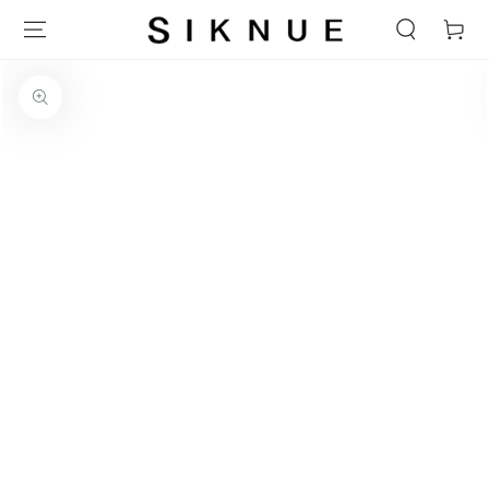
テキストをスキップ
ー
ト
商品の情報をスキップ
1
メ
デ
ィ
ア
を
開
く