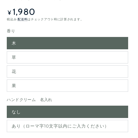
1,980
定
¥
価
税込み
配送料
はチェックアウト時に計算されます。
香り
木
草
花
果
ハンドクリーム 名入れ
なし
あり（ローマ字10文字以内にご入力ください）