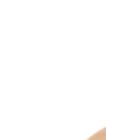
ー
セ
ッ
ト