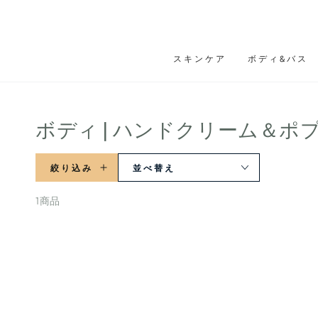
テキストをスキップ
スキンケア
ボディ&バス
コ
ボディ | ハンドクリーム＆ポ
レ
絞り込み
並べ替え
ク
シ
1商品
ョ
SIKNUE
ン:
シ
ク
ヌ