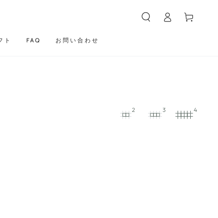
カ
グ
ー
イ
ト
ン
フト
FAQ
お問い合わせ
2
3
4