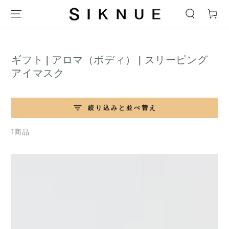
テキストをスキップ
ー
ト
コ
ギフト | アロマ（ボディ） | スリーピング
レ
アイマスク
ク
シ
絞り込みと並べ替え
ョ
ン:
1商品