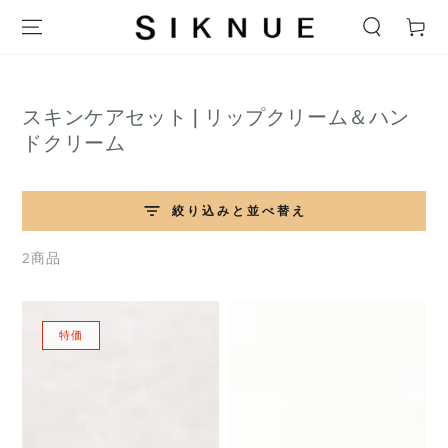
テキストをスキップ
ー
ト
コ
スキンケアセット | リップクリーム＆ハン
レ
ドクリーム
ク
シ
絞り込みと並べ替え
ョ
ン:
2商品
特価