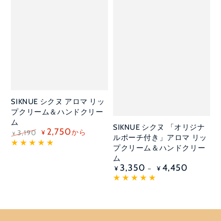
SIKNUE シクヌ アロマ リッ
プクリーム＆ハンドクリー
ム
SIKNUE シクヌ 「オリジナ
2,750
から
3,190
¥
¥
ルポーチ付き」アロマ リッ
定
セ
価
ー
プクリーム＆ハンドクリー
ル
ム
価
定
3,350
4,450
格
¥
¥
価