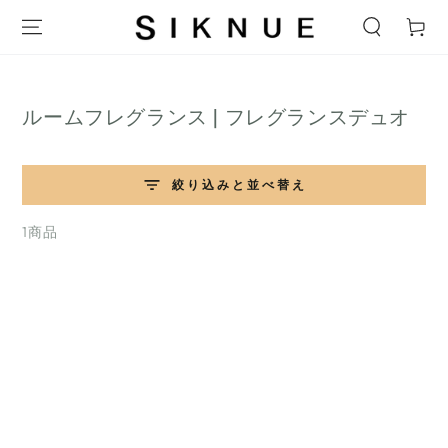
テキストをスキップ
ー
ト
コ
ルームフレグランス | フレグランスデュオ
レ
ク
絞り込みと並べ替え
シ
ョ
1商品
ン: