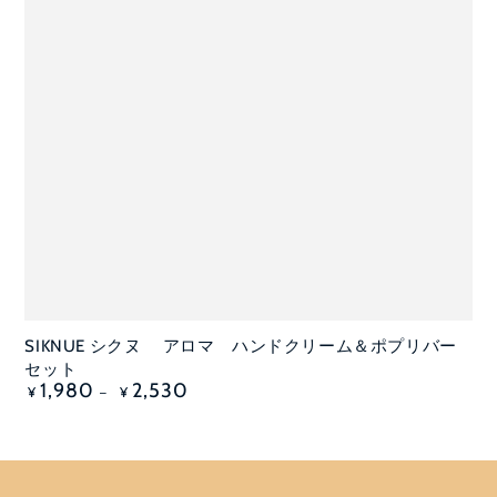
SIKNUE シクヌ アロマ ハンドクリーム＆ポプリバー
セット
定
1,980
2,530
¥
¥
価