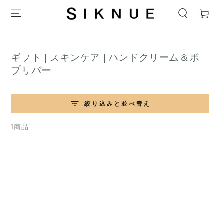
テキストをスキップ
ー
ト
コ
ギフト | スキンケア | ハンドクリーム＆ポ
レ
プリバー
ク
シ
絞り込みと並べ替え
ョ
ン:
1商品