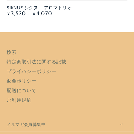
SIKNUE シクヌ アロマトリオ
定
3,520
4,070
¥
¥
価
検索
特定商取引法に関する記載
プライバシーポリシー
返金ポリシー
配送について
ご利用規約
メルマガ会員募集中