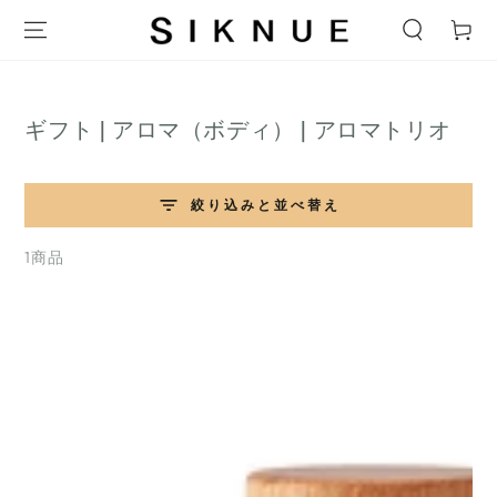
テキストをスキップ
ー
ト
コ
ギフト | アロマ（ボディ） | アロマトリオ
レ
ク
絞り込みと並べ替え
シ
ョ
1商品
ン: