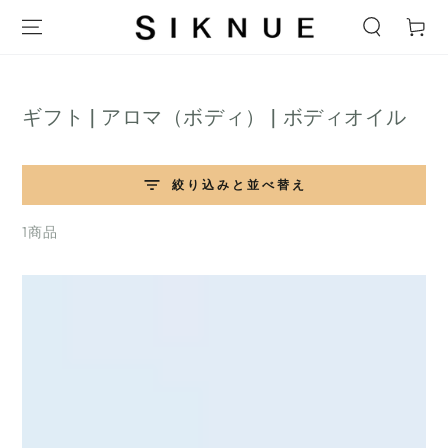
テキストをスキップ
ー
ト
コ
ギフト | アロマ（ボディ） | ボディオイル
レ
ク
絞り込みと並べ替え
シ
ョ
1商品
ン: