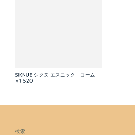
カートに入れる
SIKNUE シクヌ エスニック コーム
定
1,520
¥
価
検索