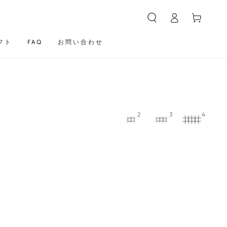
カ
グ
ー
イ
ト
ン
フト
FAQ
お問い合わせ
2
3
4