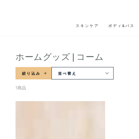
テキストをスキップ
スキンケア
ボディ&バス
コ
ホームグッズ | コーム
レ
絞り込み
並べ替え
ク
シ
1商品
ョ
SIKNUE
ン:
シ
ク
ヌ