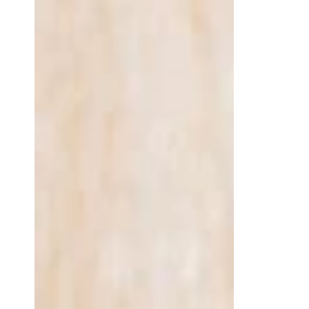
エ
ス
ニ
ッ
ク
コ
ー
ム