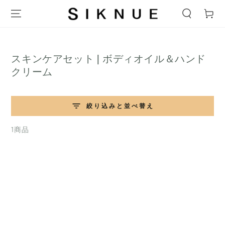
テキストをスキップ
ー
ト
コ
スキンケアセット | ボディオイル＆ハンド
レ
クリーム
ク
シ
絞り込みと並べ替え
ョ
ン:
1商品